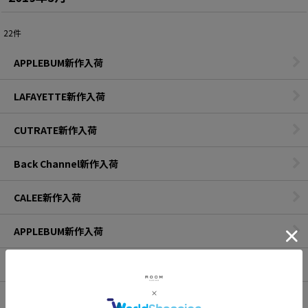
ANACHRONORM 新作情報
2024年
ANTIDOTE BUYERS CLUB 新作情報
22
件
2023年
APPLEBUM 新作情報
APPLEBUM新作入荷
2022年
AUREY VEIL 新作情報
LAFAYETTE新作入荷
2021年
BOWWOW 新作情報
CUTRATE新作入荷
2020年
CALEE 新作情報
2019年
Back Channel新作入荷
CALIFOLKS 新作情報
2018年
CARHARTT WIP 新作情報
CALEE新作入荷
2017年
CHALLENGER 新作情報
APPLEBUM新作入荷
2016年
CMF OUTDOOR GARMENT 新作情報
RADIALL新作入荷
COOTIE PRODUCTIONS 新作情報
COOTIE新作入荷
DELUXE 新作情報