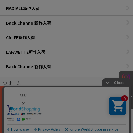
NICK GEAR 新作情報
RADIALL新作入荷
NOCHINO OPTICAL 新作情報
Back Channel新作入荷
nonnative 新作情報
CALEE新作入荷
OLD JOE 新作情報
LAFAYETTE新作入荷
OOFOS 新作情報
PORKCHOP GARAGE SUPPLY 新作情報
Back Channel新作入荷
RADIALL 新作情報
ホーム
RATS 新作情報
お問合せ
retaW 新作情報
ご利用案内
rig FOOTWEAR 新作情報
特定商取引法表示
ROTTWEILER 新作情報
© 2016 ROOM ONLINE STORE