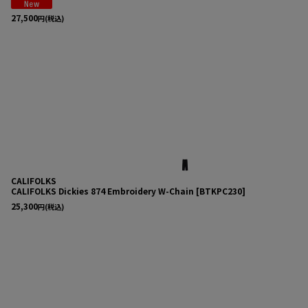
27,500
円
(税込)
CALIFOLKS
CALIFOLKS Dickies 874 Embroidery W-Chain
[
BTKPC230
]
25,300
円
(税込)