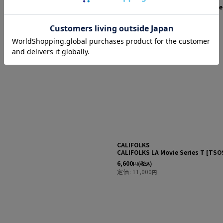
CALIFOLKS Baseball Cap Embroide
9,900
円
(税込)
CALIFOLKS
CALIFOLKS LA Movie Series T
[
TSO
6,600
円
(税込)
定価
:
11,000
円