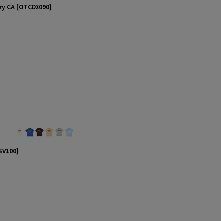
ry CA
[
OTCOX090
]
SV100
]