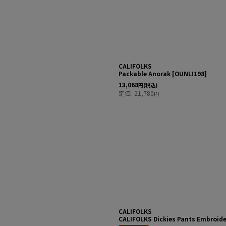
CALIFOLKS
Packable Anorak
[
OUNLI198
]
13,068
円
(税込)
定価
:
21,780
円
CALIFOLKS
CALIFOLKS Dickies Pants Embroide