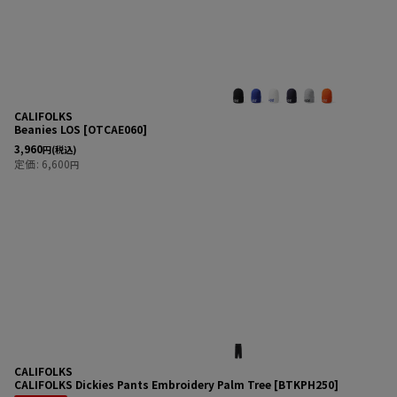
CALIFOLKS
Beanies LOS
[
OTCAE060
]
3,960
円
(税込)
定価
:
6,600
円
CALIFOLKS
CALIFOLKS Dickies Pants Embroidery Palm Tree
[
BTKPH250
]