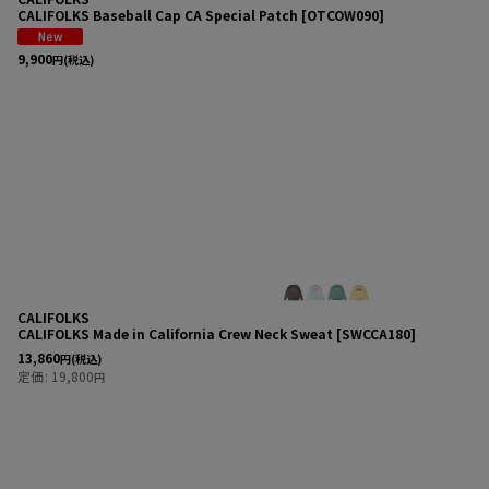
CALIFOLKS Baseball Cap CA Special Patch
[
OTCOW090
]
9,900
円
(税込)
CALIFOLKS
CALIFOLKS Made in California Crew Neck Sweat
[
SWCCA180
]
13,860
円
(税込)
定価
:
19,800
円