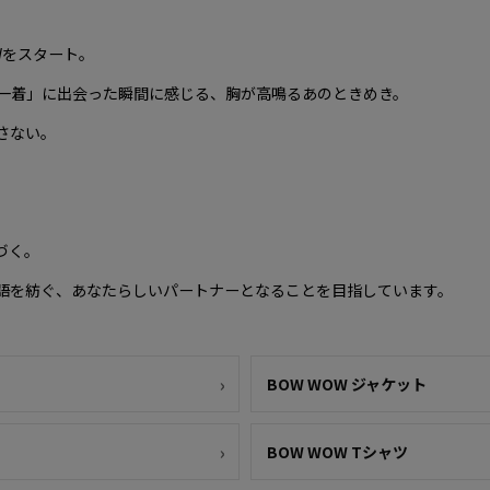
WOWをスタート。
一着」に出会った瞬間に感じる、胸が高鳴るあのときめき。
さない。
づく。
物語を紡ぐ、あなたらしいパートナーとなることを目指しています。
BOW WOW ジャケット
BOW WOW Tシャツ