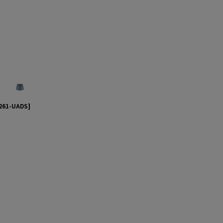
261-UADS
]