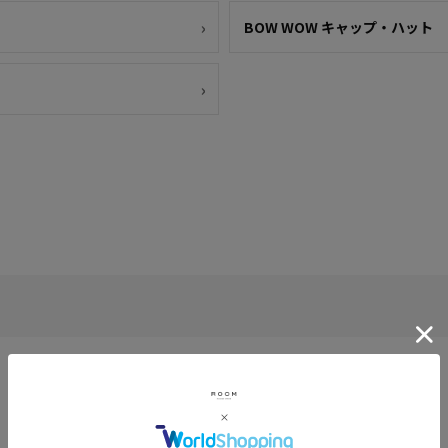
BOW WOW キャップ・ハット
1
2
3
次
»