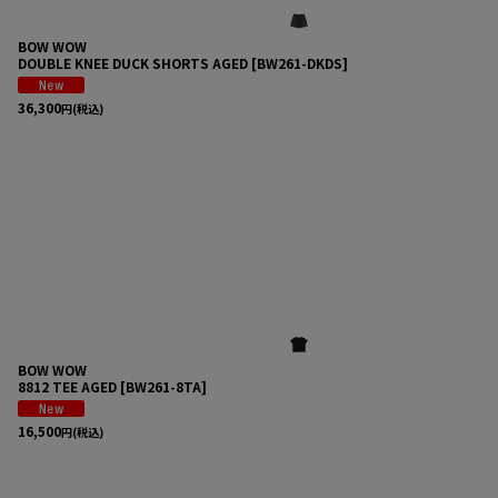
BOW WOW
DOUBLE KNEE DUCK SHORTS AGED
[
BW261-DKDS
]
36,300
円
(税込)
BOW WOW
8812 TEE AGED
[
BW261-8TA
]
16,500
円
(税込)