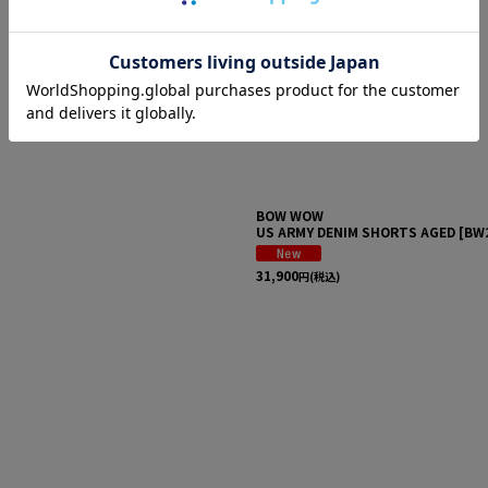
絞り込む
BOW WOW
US ARMY DENIM SHORTS AGED
[
BW
31,900
円
(税込)