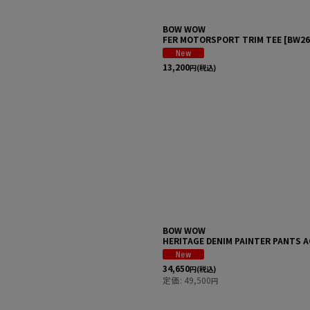
BOW WOW
FER MOTORSPORT TRIM TEE
[
BW26
13,200
円
(税込)
BOW WOW
HERITAGE DENIM PAINTER PANTS 
34,650
円
(税込)
定価
:
49,500
円