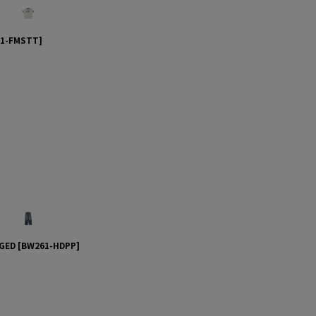
1-FMSTT
]
AGED
[
BW261-HDPP
]