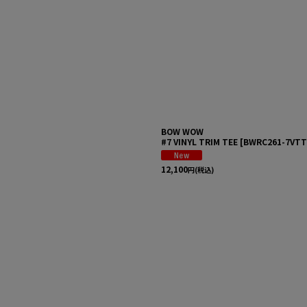
BOW WOW
#7 VINYL TRIM TEE
[
BWRC261-7VTT
12,100
円
(税込)