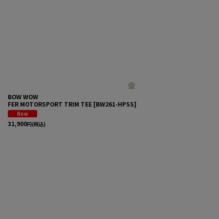
並び順
:
BOW WOW
FER MOTORSPORT TRIM TEE
[
BW261-HPSS
]
31,900
円
(税込)