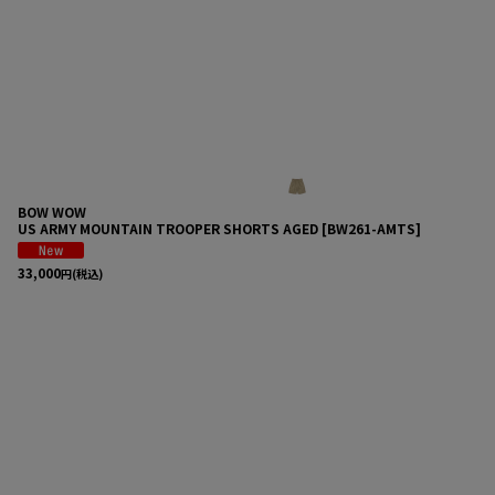
BOW WOW
US ARMY MOUNTAIN TROOPER SHORTS AGED
[
BW261-AMTS
]
33,000
円
(税込)