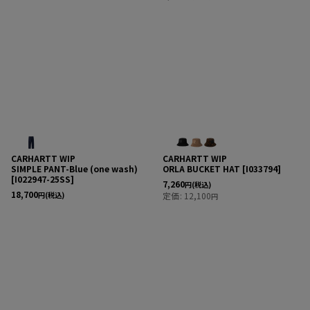
CARHARTT WIP
CARHARTT WIP
SIMPLE PANT-Blue (one wash)
ORLA BUCKET HAT
[
I033794
]
[
I022947-25SS
]
7,260
円
(税込)
18,700
円
(税込)
定価
:
12,100
円