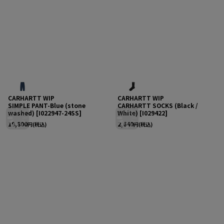
CARHARTT WIP
CARHARTT WIP
SIMPLE PANT-Blue (stone
CARHARTT SOCKS (Black /
washed)
[
I022947-24SS
]
White)
[
I029422
]
19,800
2,640
円
(税込)
円
(税込)