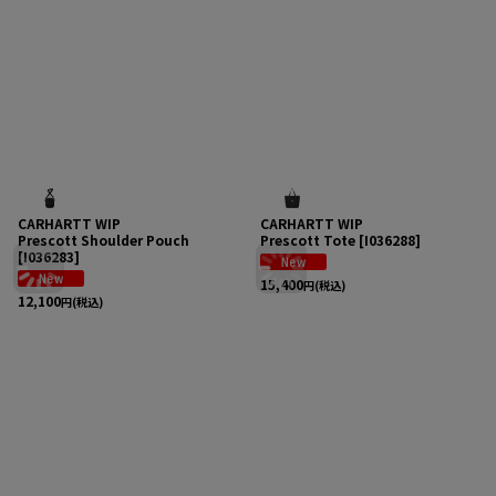
CARHARTT WIP
CARHARTT WIP
Prescott Shoulder Pouch
Prescott Tote
[
I036288
]
[
I036283
]
15,400
円
(税込)
12,100
円
(税込)