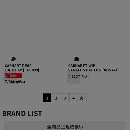
CARHARTT WIP
CARHARTT WIP
LOGO CAP
[
I023099
]
STRATUS HAT LOW
[
I025741
]
4,620
円
(税込)
7,700
円
(税込)
1
2
3
4
次
»
BRAND LIST