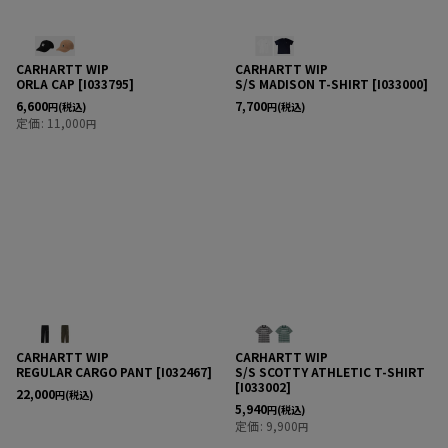
CARHARTT WIP
CARHARTT WIP
ORLA CAP
[
I033795
]
S/S MADISON T-SHIRT
[
I033000
]
6,600
7,700
円
(税込)
円
(税込)
定価
:
11,000
円
CARHARTT WIP
CARHARTT WIP
REGULAR CARGO PANT
[
I032467
]
S/S SCOTTY ATHLETIC T-SHIRT
[
I033002
]
22,000
円
(税込)
5,940
円
(税込)
定価
:
9,900
円