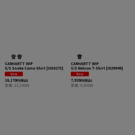
CARHARTT WIP
CARHARTT WIP
S/S Snake Camo Shirt
[
I036275
]
S/S Nelson T-Shirt
[
I029949
]
16,170
7,920
円
(税込)
円
(税込)
定価
:
23,100
定価
:
9,900
円
円