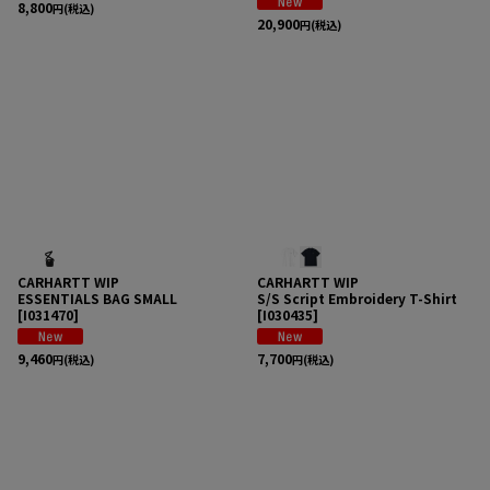
8,800
円
(税込)
20,900
円
(税込)
CARHARTT WIP
CARHARTT WIP
ESSENTIALS BAG SMALL
S/S Script Embroidery T-Shirt
[
I031470
]
[
I030435
]
9,460
7,700
円
(税込)
円
(税込)