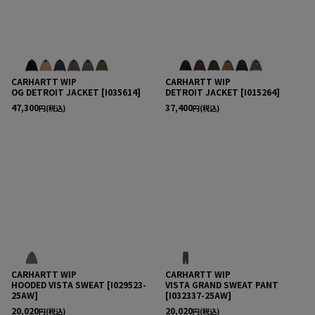
CARHARTT WIP
CARHARTT WIP
OG DETROIT JACKET
[
I035614
]
DETROIT JACKET
[
I015264
]
47,300
37,400
円
(税込)
円
(税込)
CARHARTT WIP
CARHARTT WIP
HOODED VISTA SWEAT
[
I029523-
VISTA GRAND SWEAT PANT
25AW
]
[
I032337-25AW
]
20,020
20,020
円
(税込)
円
(税込)