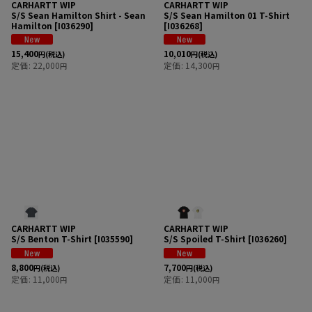
CARHARTT WIP
CARHARTT WIP
S/S Sean Hamilton Shirt - Sean
S/S Sean Hamilton 01 T-Shirt
Hamilton
[
I036290
]
[
I036268
]
15,400
10,010
円
(税込)
円
(税込)
定価
:
22,000
定価
:
14,300
円
円
CARHARTT WIP
CARHARTT WIP
S/S Benton T-Shirt
[
I035590
]
S/S Spoiled T-Shirt
[
I036260
]
8,800
7,700
円
(税込)
円
(税込)
定価
:
11,000
定価
:
11,000
円
円