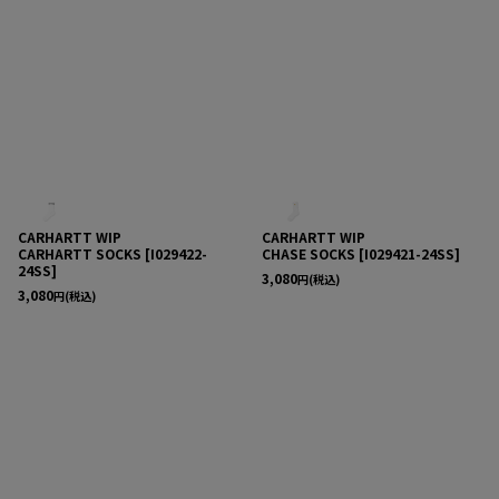
CARHARTT WIP
CARHARTT WIP
CARHARTT SOCKS
[
I029422-
CHASE SOCKS
[
I029421-24SS
]
24SS
]
3,080
円
(税込)
3,080
円
(税込)