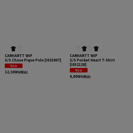
CARHARTT WIP
CARHARTT WIP
S/S Chase Pique Polo
[
I023807
]
S/S Pocket Heart T-Shirt
[
I032128
]
12,100
円
(税込)
8,800
円
(税込)