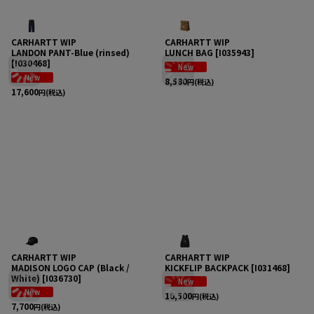
CARHARTT WIP
CARHARTT WIP
LANDON PANT-Blue (rinsed)
LUNCH BAG
[
I035943
]
[
I030468
]
8,580
円
(税込)
17,600
円
(税込)
CARHARTT WIP
CARHARTT WIP
MADISON LOGO CAP (Black /
KICKFLIP BACKPACK
[
I031468
]
White)
[
I036730
]
16,500
円
(税込)
7,700
円
(税込)