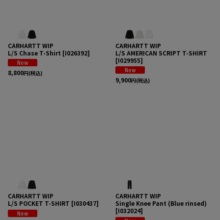
CARHARTT WIP
CARHARTT WIP
L/S Chase T-Shirt
[
I026392
]
L/S AMERICAN SCRIPT T-SHIRT
[
I029955
]
8,800
円
(税込)
9,900
円
(税込)
CARHARTT WIP
CARHARTT WIP
L/S POCKET T-SHIRT
[
I030437
]
Single Knee Pant (Blue rinsed)
[
I032024
]