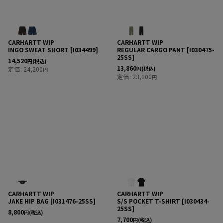
CARHARTT WIP
CARHARTT WIP
INGO SWEAT SHORT
[
I034499
]
REGULAR CARGO PANT
[
I030475-
25SS
]
14,520
円
(税込)
13,860
定価
:
24,200
円
(税込)
円
定価
:
23,100
円
CARHARTT WIP
CARHARTT WIP
JAKE HIP BAG
[
I031476-25SS
]
S/S POCKET T-SHIRT
[
I030434-
25SS
]
8,800
円
(税込)
7,700
円
(税込)