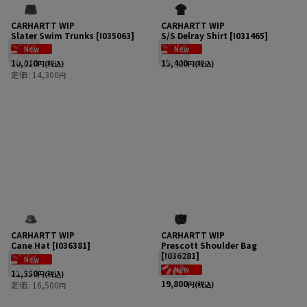
CARHARTT WIP
CARHARTT WIP
Slater Swim Trunks
[
I035063
]
S/S Delray Shirt
[
I031465
]
10,010
15,400
円
(税込)
円
(税込)
定価
:
14,300
円
CARHARTT WIP
CARHARTT WIP
Cane Hat
[
I036381
]
Prescott Shoulder Bag
[
I036281
]
11,550
円
(税込)
19,800
定価
:
16,500
円
(税込)
円