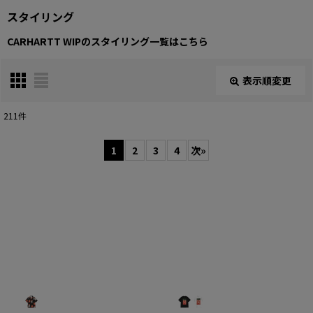
スタイリング
CARHARTT WIPのスタイリング一覧はこちら
表示順変更
閉じる
211
件
表示数
:
1
2
3
4
次
»
在庫あり
並び順
:
絞り込む