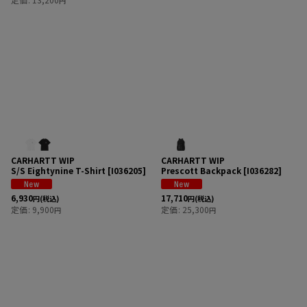
円
CARHARTT WIP
CARHARTT WIP
S/S Eightynine T-Shirt
[
I036205
]
Prescott Backpack
[
I036282
]
6,930
17,710
円
(税込)
円
(税込)
定価
:
9,900
定価
:
25,300
円
円