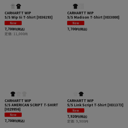
CARHARTT WIP
CARHARTT WIP
S/S Wip Iii T-Shirt
[
I036193
]
S/S Madison T-Shirt
[
I033000
]
7,700
7,700
円
(税込)
円
(税込)
定価
:
11,000
円
CARHARTT WIP
CARHARTT WIP
S/S AMERICAN SCRIPT T-SHIRT
S/S Link Script T-Shirt
[
I031373
]
[
I029956
]
7,920
円
(税込)
7,700
円
(税込)
定価
:
9,900
円