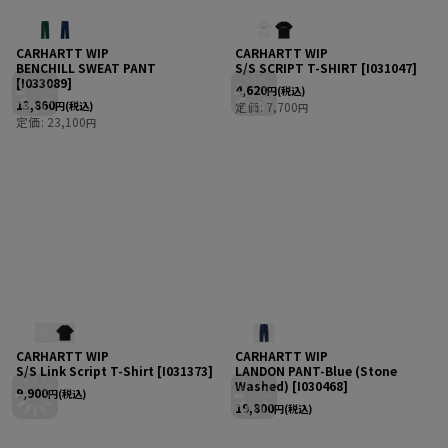
CARHARTT WIP
CARHARTT WIP
BENCHILL SWEAT PANT
S/S SCRIPT T-SHIRT
[
I031047
]
[
I033089
]
4,620
円
(税込)
13,860
円
(税込)
定価
:
7,700
円
定価
:
23,100
円
CARHARTT WIP
CARHARTT WIP
S/S Link Script T-Shirt
[
I031373
]
LANDON PANT-Blue (Stone
Washed)
[
I030468
]
9,900
円
(税込)
19,800
円
(税込)