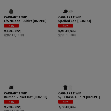
CARHARTT WIP
CARHARTT WIP
L/S Nelson T-Shirt
[
I029948
]
Spoiled Cap
[
I036344
]
9,680
6,930
円
(税込)
円
(税込)
定価
:
12,100
定価
:
9,900
円
円
CARHARTT WIP
CARHARTT WIP
Belmar Bucket Hat
[
I036588
]
S/S Chase T-Shirt
[
I026391
]
9,240
7,700
円
(税込)
円
(税込)
定価
:
13,200