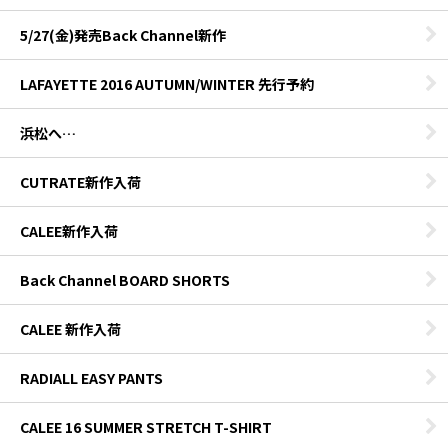
HIDE AND SEEK 新作情報
5/27(金)発売Back Channel新作
hobo 新作情報
LAFAYETTE 2016 AUTUMN/WINTER 先行予約
HTC 新作情報
浜松へ…
Last Resort AB 新作情報
CUTRATE新作入荷
Liberaiders 新作情報
CALEE新作入荷
MADNESS 新作情報
MAGIC STICK 新作情報
Back Channel BOARD SHORTS
MASSES 新作情報
CALEE 新作入荷
MINEDENIM 新作情報
RADIALL EASY PANTS
NEW ERA 新作情報
CALEE 16 SUMMER STRETCH T-SHIRT
NICK GEAR 新作情報