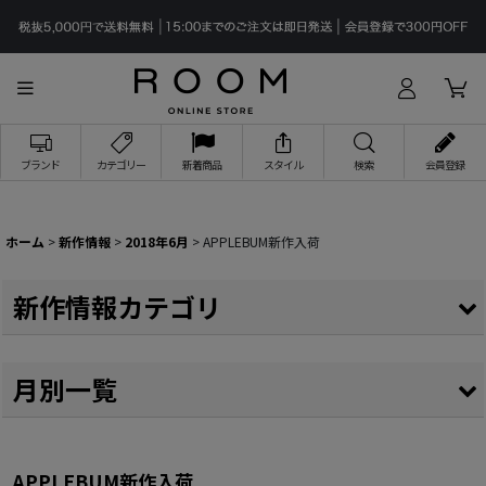
ブランド
カテゴリー
新着商品
スタイル
検索
会員登録
ホーム
>
新作情報
>
2018年6月
>
APPLEBUM新作入荷
新作情報カテゴリ
全記事
月別一覧
adidas Originals 新作情報
2026年
A.D.S.R. 新作情報
APPLEBUM新作入荷
2025年