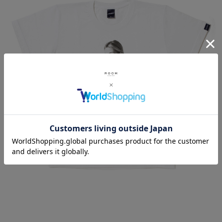
NICK GEAR 新作情報
NOCHINO OPTICAL 新作情報
nonnative 新作情報
OLD JOE 新作情報
OOFOS 新作情報
PORKCHOP GARAGE SUPPLY 新作情報
RADIALL 新作情報
RATS 新作情報
retaW 新作情報
rig FOOTWEAR 新作情報
ROTTWEILER 新作情報