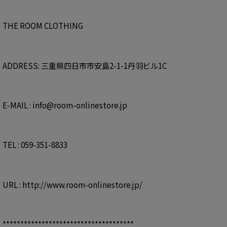
THE ROOM CLOTHING
ADDRESS: 三重県四日市市安島2-1-1丹羽ビル1C
E-MAIL : info@room-onlinestore.jp
TEL : 059-351-8833
URL : http://www.room-onlinestore.jp/
*************************************