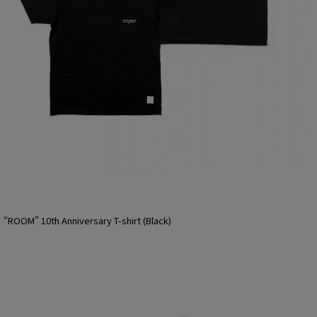
exodus brand 新作情報
HIDE AND SEEK 新作情報
hobo 新作情報
HTC 新作情報
Last Resort AB 新作情報
Liberaiders 新作情報
MADNESS 新作情報
MAGIC STICK 新作情報
“ROOM” 10th Anniversary T-shirt (Black)
MASSES 新作情報
MINEDENIM 新作情報
NEW ERA 新作情報