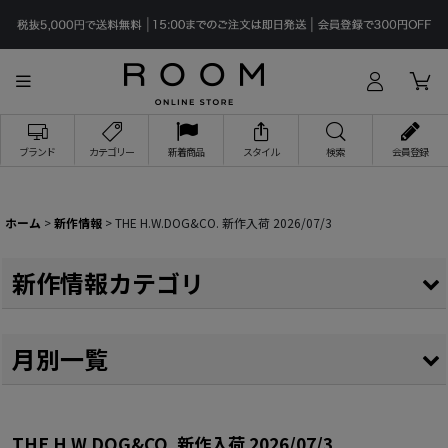
ブランド
カテゴリー
新着商品
スタイル
検索
会員登録
ホーム
>
新作情報
>
THE H.W.DOG&CO. 新作入荷 2026/07/3
新作情報カテゴリ
全記事
月別一覧
adidas Originals 新作情報
2026年
A.D.S.R. 新作情報
THE H.W.DOG&CO. 新作入荷 2026/07/3
2025年