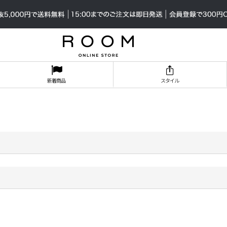
新着商品
スタイル