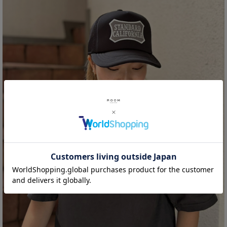
NICK GEAR 新作情報
NOCHINO OPTICAL 新作情報
nonnative 新作情報
OLD JOE 新作情報
OOFOS 新作情報
PORKCHOP GARAGE SUPPLY 新作情報
RADIALL 新作情報
RATS 新作情報
retaW 新作情報
rig FOOTWEAR 新作情報
ROTTWEILER 新作情報