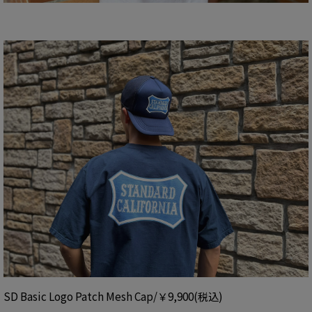
SD Basic Logo Patch Mesh Cap
/￥9,900(税込)