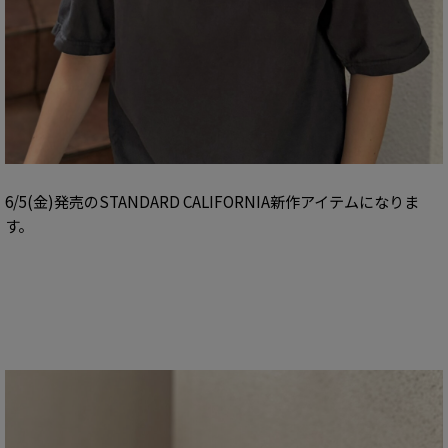
exodus brand 新作情報
HIDE AND SEEK 新作情報
hobo 新作情報
HTC 新作情報
Last Resort AB 新作情報
6/5(金)発売の
STANDARD CALIFORNIA新作アイテムになりま
す。
Liberaiders 新作情報
MADNESS 新作情報
MAGIC STICK 新作情報
MASSES 新作情報
MINEDENIM 新作情報
NEW ERA 新作情報