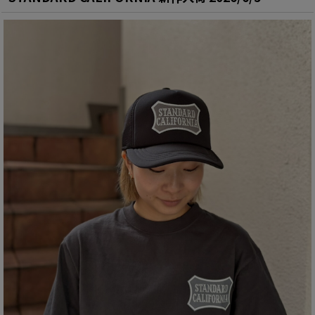
ANACHRONORM 新作情報
2024年
ANTIDOTE BUYERS CLUB 新作情報
2023年
APPLEBUM 新作情報
2022年
AUREY VEIL 新作情報
2021年
BOWWOW 新作情報
2020年
CALEE 新作情報
2019年
CALIFOLKS 新作情報
2018年
CARHARTT WIP 新作情報
2017年
CHALLENGER 新作情報
2016年
CMF OUTDOOR GARMENT 新作情報
COOTIE PRODUCTIONS 新作情報
DELUXE 新作情報