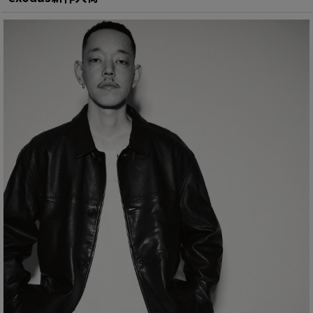
ANACHRONORM 新作情報
2024年
ANTIDOTE BUYERS CLUB 新作情報
2023年
APPLEBUM 新作情報
2022年
BOWWOW 新作情報
2021年
CALEE 新作情報
2020年
CALIFOLKS 新作情報
2019年
CARHARTT WIP 新作情報
2018年
CHALLENGER 新作情報
2017年
CMF OUTDOOR GARMENT 新作情報
2016年
COOTIE PRODUCTIONS 新作情報
DELUXE 新作情報
exodus brand 新作情報