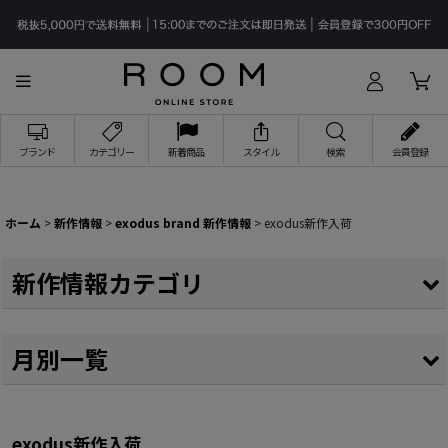
ブランド
カテゴリー
新着商品
スタイル
検索
会員登録
ホーム
>
新作情報
>
exodus brand 新作情報
>
exodus新作入荷
新作情報カテゴリ
全記事
月別一覧
adidas Originals 新作情報
2026年
A.D.S.R. 新作情報
exodus新作入荷
2025年