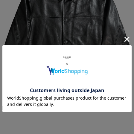
NOCHINO OPTICAL 新作情報
nonnative 新作情報
OLD JOE 新作情報
OOFOS 新作情報
PORKCHOP GARAGE SUPPLY 新作情報
RADIALL 新作情報
RATS 新作情報
retaW 新作情報
rig FOOTWEAR 新作情報
LEATHER HALF COAT
ROTTWEILER 新作情報
STANDARD CALIFORNIA. 新作情報