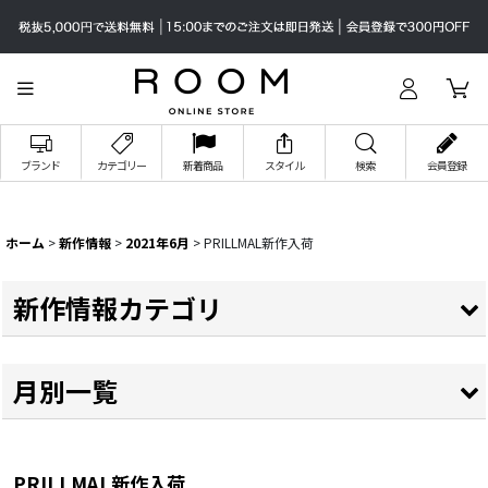
ブランド
カテゴリー
新着商品
スタイル
検索
会員登録
ホーム
>
新作情報
>
2021年6月
>
PRILLMAL新作入荷
新作情報カテゴリ
全記事
月別一覧
adidas Originals 新作情報
2026年
A.D.S.R. 新作情報
PRILLMAL新作入荷
2025年