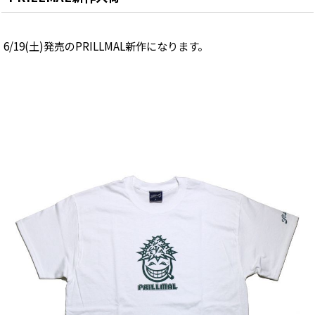
ANACHRONORM 新作情報
2024年
ANTIDOTE BUYERS CLUB 新作情報
6/19(土
)
発売のPRILLMAL新作になります。
2023年
APPLEBUM 新作情報
2022年
AUREY VEIL 新作情報
2021年
BOWWOW 新作情報
2020年
CALEE 新作情報
2019年
CALIFOLKS 新作情報
2018年
CARHARTT WIP 新作情報
2017年
CHALLENGER 新作情報
2016年
CMF OUTDOOR GARMENT 新作情報
COOTIE PRODUCTIONS 新作情報
DELUXE 新作情報