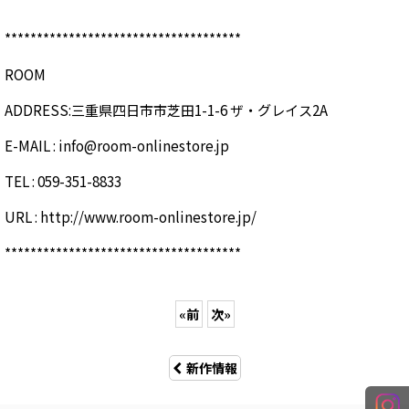
*************************************
ROOM
ADDRESS:三重県四日市市芝田1-1-6 ザ・グレイス2A
E-MAIL : info@room-onlinestore.jp
TEL : 059-351-8833
URL : http://www.room-onlinestore.jp/
*************************************
«
前
次
»
新作情報