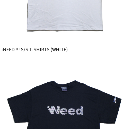
iNEED !!! S/S T-SHIRTS (WHITE)