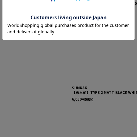
TYPE 2 CLEAR BLACK 2025 2ND
[
S00
6,050
円
(税込)
SUNKAK
【再入荷】TYPE 2 MATT BLACK WHIT
6,050
円
(税込)