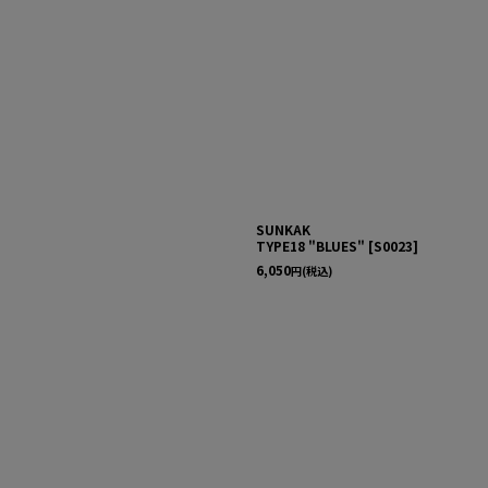
SUNKAK
TYPE18 "BLUES"
[
S0023
]
6,050
円
(税込)