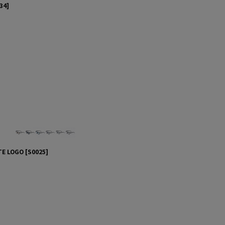
34
]
E LOGO
[
S0025
]