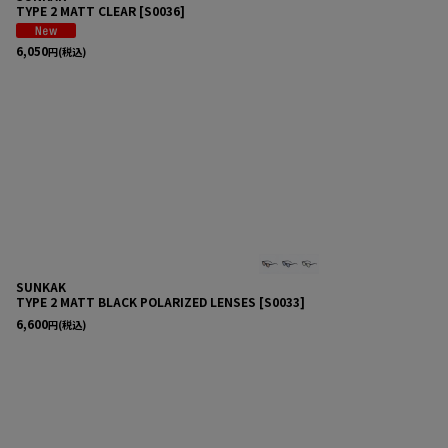
TYPE 2 MATT CLEAR
[
S0036
]
6,050
円
(税込)
SUNKAK
TYPE 2 MATT BLACK POLARIZED LENSES
[
S0033
]
6,600
円
(税込)