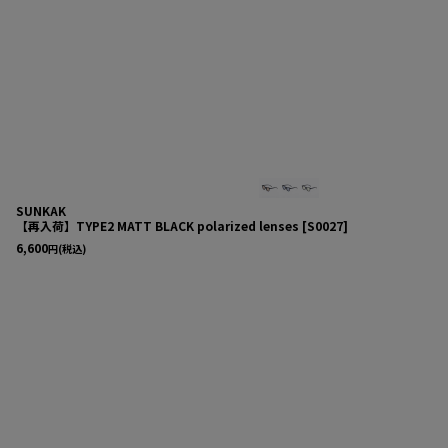
SUNKAK
【再入荷】TYPE2 MATT BLACK polarized lenses
[
S0027
]
6,600
円
(税込)