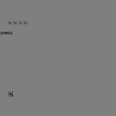
[
S0031
]