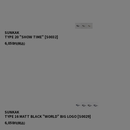
SUNKAK
TYPE 20 "SHOW TIME"
[
S0032
]
6,050
円
(税込)
SUNKAK
TYPE 16 MATT BLACK "WORLD" BIG LOGO
[
S0029
]
6,050
円
(税込)