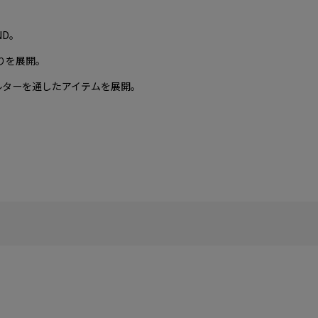
ND。
作りを展開。
ルターを通したアイテムを展開。