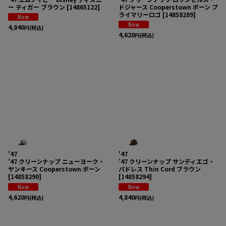
ー ティガー ブラウン
[
14865122
]
ドジャース Cooperstown ボーン プ
ライマリーロゴ
[
14858289
]
4,840
円
(税込)
4,620
円
(税込)
'47
'47
’47 クリーンナップ ニューヨーク・
’47 クリーンナップ サンディエゴ・
ヤンキース Cooperstown ボーン
パドレス Thin Cord ブラウン
[
14858290
]
[
14858294
]
4,620
4,840
円
(税込)
円
(税込)