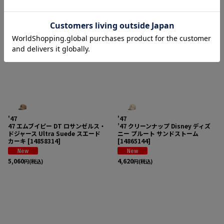
4,840
4,950
円
(税込)
円
(税込)
'47
'47
47 エムブイピー DT ロサンゼルス・
’47 クリーンナップ Disney ディズ
ドジャース Ultra Suede スエード
ニー プルート サンドストーム
カーキ
[
14858314
]
[
14865144
]
5,060
4,620
円
(税込)
円
(税込)