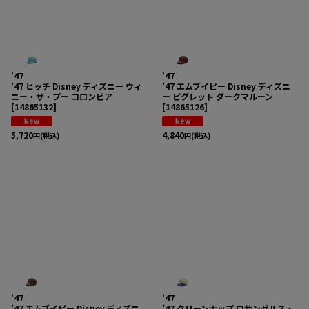
'47
'47
’47 ヒッチ Disney ディズニー ウィ
’47 エムブイピー Disney ディズニ
ニー・ザ・プー コロンビア
ー ピグレット ダークマルーン
[
14865132
]
[
14865126
]
5,720
4,840
円
(税込)
円
(税込)
'47
'47
’47 エムブイピー Disney ディズニ
’47 クリーンナップ ロサンゼルス・