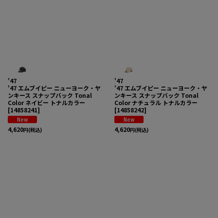
在庫あり
並び順
:
絞り込む
'47
'47
'47 エムブイピー ニューヨーク・ヤ
'47 エムブイピー ニューヨーク・ヤ
ンキース スナップバック Tonal
ンキース スナップバック Tonal
Color ネイビー トナルカラー
Color ナチュラル トナルカラー
[
14858241
]
[
14858242
]
4,620
4,620
円
(税込)
円
(税込)