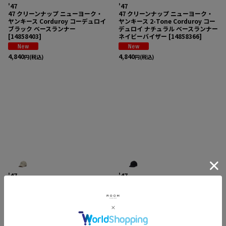
'47
'47
47 クリーンナップ ニューヨーク・
47 クリーンナップ ニューヨーク・
ヤンキース Corduroy コーデュロイ
ヤンキース 2-Tone Corduroy コー
ブラック ベースランナー
デュロイ ナチュラル ベースランナー
[
14858403
]
ネイビーバイザー
[
14858366
]
4,840
4,840
円
(税込)
円
(税込)
'47
'47
47 クリーンナップ ロサンゼルス・
47 エムブイピー ニューヨーク・ヤ
ドジャース Corduroy コーデュロイ
ンキース Thick Corduroy コーデュ
ナチュラル ベースランナー
ロイ ブラック × ブラック
[
14858334
]
[
14858317
]