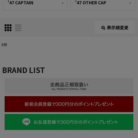
'47 CAPTAIN
'47 OTHER CAP
表示順変更
閉じる
0
件
表示数
:
BRAND LIST
在庫あり
並び順
:
絞り込む