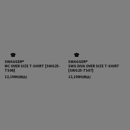
SWAGGER®
SWAGGER®
MC OVER SIZE T-SHIRT
[
SWG25-
SWG DIVA OVER SIZE T-SHIRT
TS06
]
[
SWG25-TS07
]
12,100
12,100
円
(税込)
円
(税込)