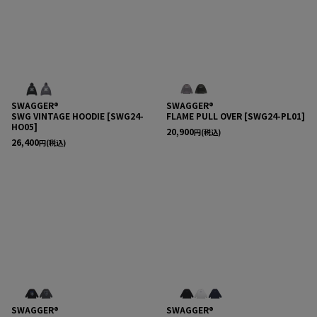
SWAGGER®
SWAGGER®
SWG VINTAGE HOODIE
[
SWG24-
FLAME PULL OVER
[
SWG24-PL01
]
HO05
]
20,900
円
(税込)
26,400
円
(税込)
SWAGGER®
SWAGGER®