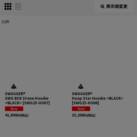
表示順変更
閉じる
33
件
表示数
:
在庫あり
並び順
:
絞り込む
SWAGGER®
SWAGGER®
SWG BOX Stone Hoodie
Hoop Star Hoodie <BLACK>
<BLACK>
[
SWG25-HO07
]
[
SWG25-HO06
]
41,800
35,200
円
(税込)
円
(税込)