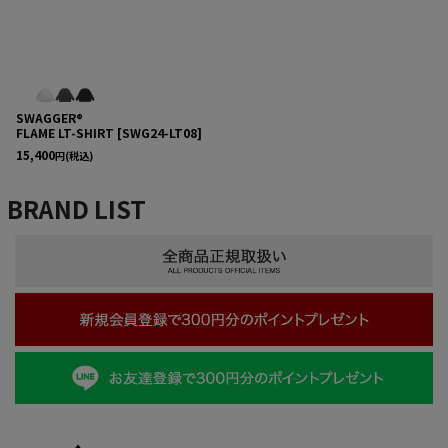
SWAGGER®
FLAME LT-SHIRT
[
SWG24-LT08
]
15,400
円
(税込)
BRAND LIST