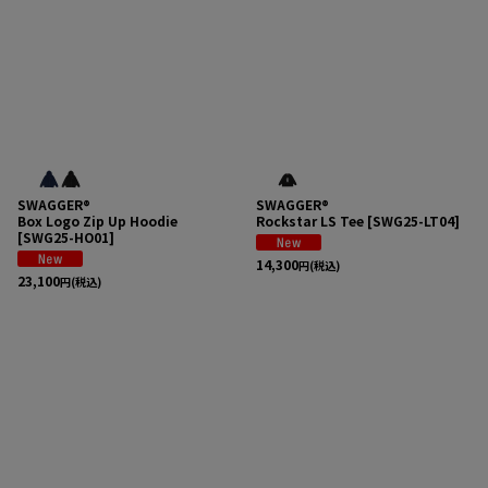
SWAGGER®
SWAGGER®
Box Logo Zip Up Hoodie
Rockstar LS Tee
[
SWG25-LT04
]
[
SWG25-HO01
]
14,300
円
(税込)
23,100
円
(税込)