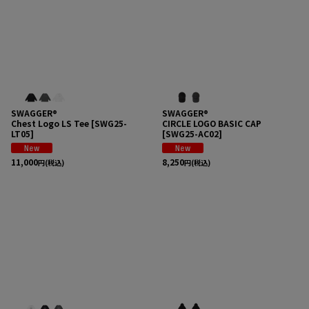
SWAGGER®
SWAGGER®
Chest Logo LS Tee
[
SWG25-
CIRCLE LOGO BASIC CAP
LT05
]
[
SWG25-AC02
]
11,000
8,250
円
(税込)
円
(税込)