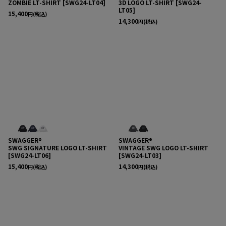
ZOMBIE LT-SHIRT
[
SWG24-LT04
]
3D LOGO LT-SHIRT
[
SWG24-
LT05
]
15,400
円
(税込)
14,300
円
(税込)
SWAGGER®
SWAGGER®
SWG SIGNATURE LOGO LT-SHIRT
VINTAGE SWG LOGO LT-SHIRT
[
SWG24-LT06
]
[
SWG24-LT03
]
15,400
14,300
円
(税込)
円
(税込)