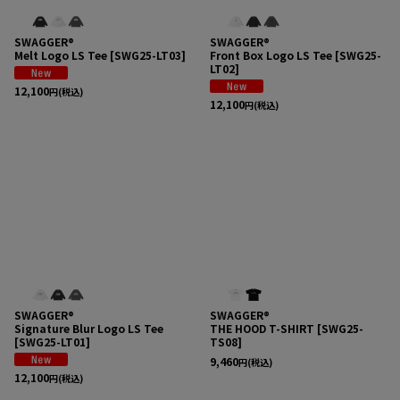
SWAGGER®
SWAGGER®
Melt Logo LS Tee
[
SWG25-LT03
]
Front Box Logo LS Tee
[
SWG25-
LT02
]
12,100
円
(税込)
12,100
円
(税込)
SWAGGER®
SWAGGER®
Signature Blur Logo LS Tee
THE HOOD T-SHIRT
[
SWG25-
[
SWG25-LT01
]
TS08
]
9,460
円
(税込)
12,100
円
(税込)