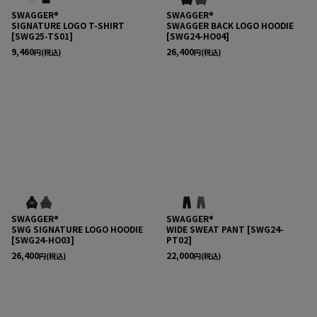
SWAGGER®
SWAGGER®
SIGNATURE LOGO T-SHIRT
SWAGGER BACK LOGO HOODIE
[
SWG25-TS01
]
[
SWG24-HO04
]
9,460
26,400
円
(税込)
円
(税込)
SWAGGER®
SWAGGER®
SWG SIGNATURE LOGO HOODIE
WIDE SWEAT PANT
[
SWG24-
[
SWG24-HO03
]
PT02
]
26,400
22,000
円
(税込)
円
(税込)