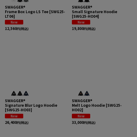
SWAGGER®
SWAGGER®
Frame Box Logo LS Tee
[
SWG25-
Small Signature Hoodie
LT06
]
[
SWG25-HO04
]
12,560
19,800
円
(税込)
円
(税込)
SWAGGER®
SWAGGER®
Signature Blur Logo Hoodie
Melt Logo Hoodie
[
SWG25-
[
SWG25-HO03
]
HO02
]
26,400
33,000
円
(税込)
円
(税込)