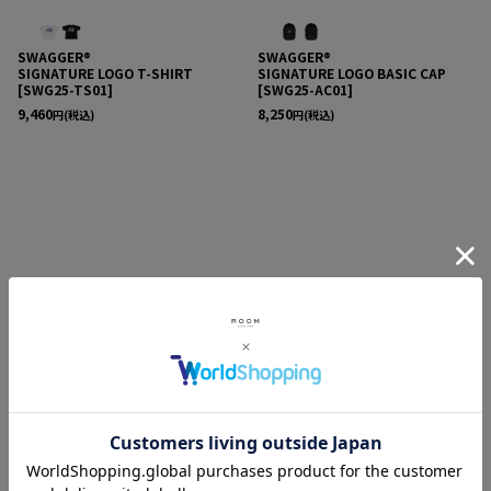
SWAGGER®
SWAGGER®
SIGNATURE LOGO T-SHIRT
SIGNATURE LOGO BASIC CAP
[
SWG25-TS01
]
[
SWG25-AC01
]
9,460
8,250
円
(税込)
円
(税込)
SWAGGER®
SWAGGER®
INFLUENCER オーバーサイズ T-
CIRCLE LOGO オーバーサイズ T-
SHIRT
[
SWG25-TS05
]
SHIRT
[
SWG25-TS04
]
11,000
11,000
円
(税込)
円
(税込)