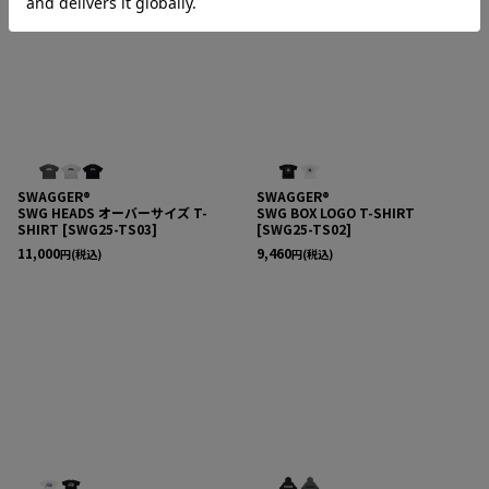
SWAGGER®
SWAGGER®
SWG HEADS オーバーサイズ T-
SWG BOX LOGO T-SHIRT
SHIRT
[
SWG25-TS03
]
[
SWG25-TS02
]
11,000
9,460
円
(税込)
円
(税込)