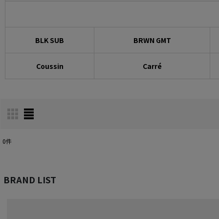
BLK SUB
BRWN GMT
Coussin
Carré
0
件
表示数
:
BRAND LIST
在庫あり
並び順
: