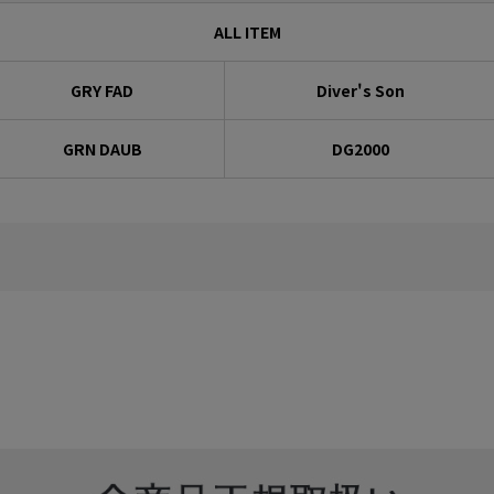
ALL ITEM
GRY FAD
Diver's Son
GRN DAUB
DG2000