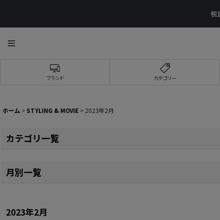
ブランド
カテゴリー
ホーム
>
STYLING & MOVIE
>
2023年2月
カテゴリ一覧
全記事
月別一覧
YOUTUBE STYLING
2026年
YOUTUBE MOVIE
2023年2月
2025年
adidas Originals スタイリング