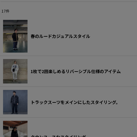
2024年
A.D.S.R. スタイリング
17
件
2023年
ANACHRONORM スタイリング
2022年
ANTIDOTE BUYERS CLUB スタイリング
春のルードカジュアルスタイル
APPLEBUM スタイリング
BOWWOW スタイリング
1枚で2回楽しめるリバーシブル仕様のアイテム
CALEE スタイリング
CALIFOLKS スタイリング
CARHARTT WIP スタイリング
トラックスーツをメインにしたスタイリング。
CHALLENGER スタイリング
CMF OUTDOOR GARMENT スタイリング
COOTIE PRODUCTIONS スタイリング
タウンユースなスタイリング