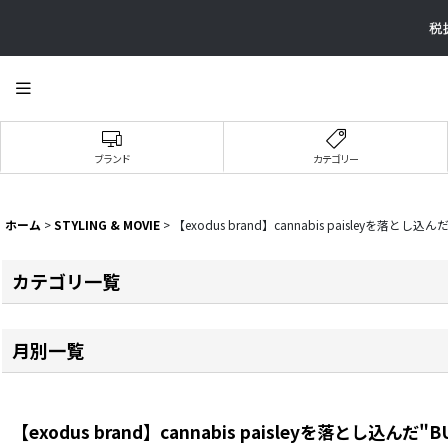
ブランド
カテゴリー
ホーム
>
STYLING & MOVIE
>
【exodus brand】cannabis paisleyを落とし込んだ"B
カテゴリ一覧
全記事
月別一覧
YOUTUBE STYLING
2026年
YOUTUBE MOVIE
【exodus brand】cannabis paisleyを落とし込んだ"BU
2025年
adidas Originals スタイリング