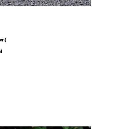
own)
M