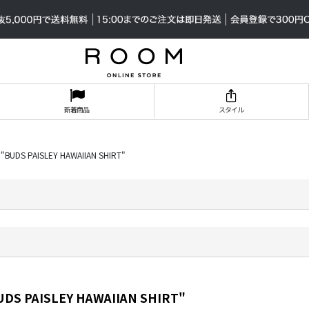
新着商品
スタイル
UDS PAISLEY HAWAIIAN SHIRT"
DS PAISLEY HAWAIIAN SHIRT"