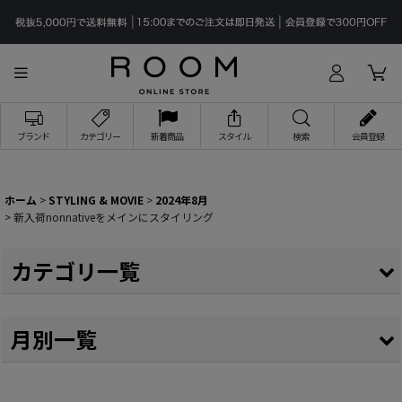
ブランド
カテゴリー
新着商品
スタイル
検索
会員登録
ホーム
>
STYLING & MOVIE
>
2024年8月
>
新入荷nonnativeをメインにスタイリング
カテゴリ一覧
全記事
月別一覧
YOUTUBE STYLING
2026年
YOUTUBE MOVIE