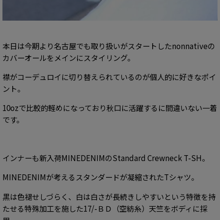
本日は今期より名古屋でも取り扱いがスタートしたnonnativeの
カバーオールをメインにスタイリング。
襟がコーデュロイに切り替えられているのが個人的に好きなポイ
ント。
10ozで比較的軽めになっており秋口に活躍するに間違いない一着
です。
インナーも新入荷MINEDENIMの
Standard Crewneck T-SH。
MINEDENIMが考えるスタンダードが凝縮されたTシャツ。
黒は色褪せしづらく、白は白さが長続きしやすいという特徴を持
たせる特殊加工を施した17/-ＢＤ（空紡糸）天竺をボディに採
用。