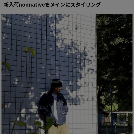
新入荷nonnativeをメインにスタイリング
2025年
adidas Originals スタイリング
2024年
A.D.S.R. スタイリング
2023年
ANACHRONORM スタイリング
2022年
ANTIDOTE BUYERS CLUB スタイリング
APPLEBUM スタイリング
BOWWOW スタイリング
CALEE スタイリング
CALIFOLKS スタイリング
CARHARTT WIP スタイリング
CHALLENGER スタイリング
CMF OUTDOOR GARMENT スタイリング