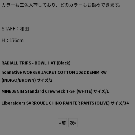
カラーも三色入荷しており、どのカラーもお勧めできます。
STAFF：和田
H：176cm
RADIALL TRIPS - BOWL HAT (Black)
nonnative WORKER JACKET COTTON 10oz DENIM RW
(INDIGO/BROWN) サイズ/2
MINEDENIM Standard Crewneck T-SH (WHITE) サイズ/L
Liberaiders SARROUEL CHINO PAINTER PANTS (OLIVE) サイズ/34
«
前
次
»