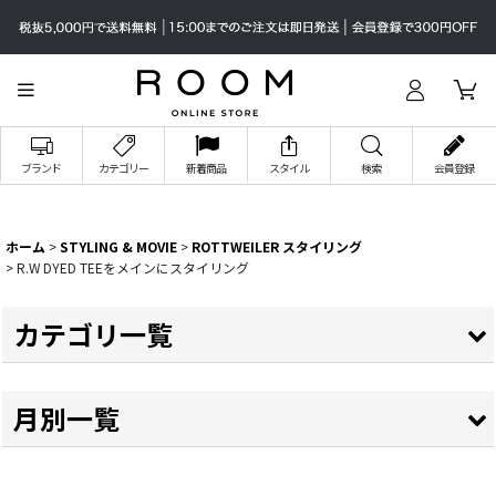
ブランド
カテゴリー
新着商品
スタイル
検索
会員登録
ホーム
>
STYLING & MOVIE
>
ROTTWEILER スタイリング
>
R.W DYED TEEをメインにスタイリング
カテゴリ一覧
全記事
月別一覧
YOUTUBE STYLING
2026年
YOUTUBE MOVIE