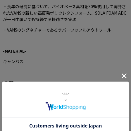
・長年の研究に基づいて、バイオベース素材を30%使用して開発さ
れたVANSの新しい高反発ポリウレタンフォーム、SOLA FOAM ADC
が一日中履いても持続する快適さを実現
・VANSのシグネチャーであるラバーワッフルアウトソール
-MATERIAL-
キャンバス
-SIZE-
US5(JPN23cm)
US5.5(JPN23.5cm)
US6(JPN24cm)
US6.5(JPN24.4cm)