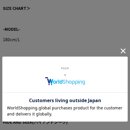
SIZE CHART＞
-MODEL-
180cm/L
STOCK LIST
ROOM 四日市
TEL:059-351-8833
SHOP INFORMATION＞
HIDE AND SEEK(ハイアンドシーク)