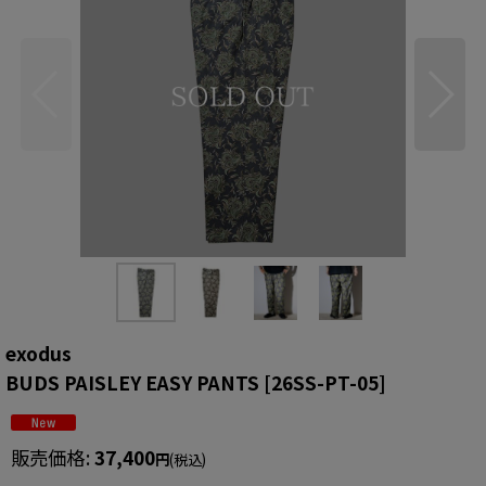
exodus
BUDS PAISLEY EASY PANTS
[
26SS-PT-05
]
販売価格
:
37,400
円
(税込)