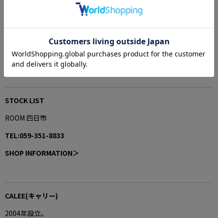
SIZE C73HART＞
-MODEL-
165cm/M
STOCK LIST
ROOM 四日市
TEL:059-351-8833
SHOP INFORMATION＞
CALEE(キャリー)
2004年設立。