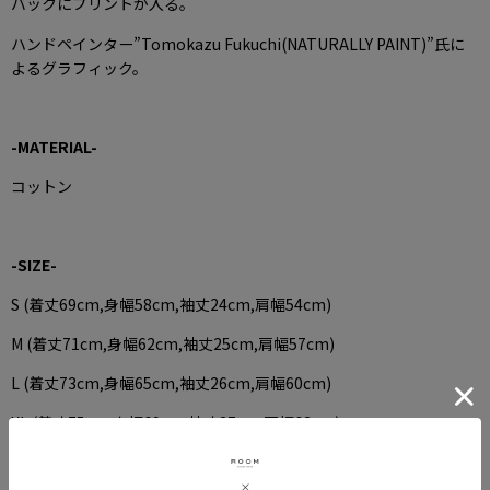
バックにプリントが入る。
ハンドペインター”Tomokazu Fukuchi(NATURALLY PAINT)”氏に
よるグラフィック。
-MATERIAL-
コットン
-SIZE-
S (着丈69cm,身幅58cm,袖丈24cm,肩幅54cm)
M (着丈71cm,身幅62cm,袖丈25cm,肩幅57cm)
L (着丈73cm,身幅65cm,袖丈26cm,肩幅60cm)
XL (着丈75cm,身幅69cm,袖丈27cm,肩幅63cm)
XXL (着丈76cm,身幅73cm,袖丈28cm,肩幅65cm)