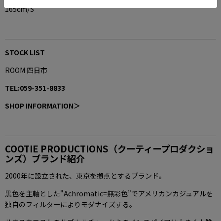
165cm/S
STOCK LIST
ROOM 四日市
TEL:059-351-8833
SHOP INFORMATION＞
COOTIE PRODUCTIONS（クーティープロダクショ
ンズ）ブランド紹介
2000年に設立された、東京を拠点とするブランド。
黒色を主軸とした"Achromatic=無彩色”でアメリカンカジュアルを
独自のフィルターによりモダナイズする。