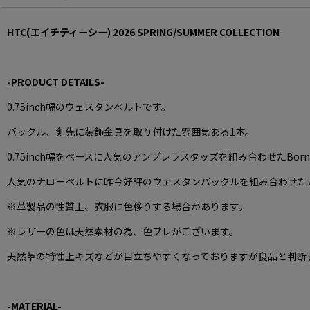
サイズが異なるスタッズをそれぞれボールチェーンのようにデザインされて
HTC(エイチティーシー) 2026 SPRING/SUMMER COLLECTION
ンが施されております。
【HTC / Belt #Western Narrow Born&Arrow Umbrella 0.75】
¥70,400(tax in)
-PRODUCT DETAILS-
0.75inch幅のウェスタンベルト。
0.75inch幅のウェスタンベルトです。
バックル、剣先に装飾金具を取り付けた雰囲気ある1本。
バックル、剣先に装飾金具を取り付けた雰囲気ある1本。
人気のナローベルトに昨今好評のウェスタンバックルを組み合わせたいいと
0.75inch幅をベースに人気のアンブレラスタッズを組み合わせたBorn
MODEL / 180cm
人気のナローベルトに昨今好評のウェスタンバックルを組み合わせた
☑️税抜5,000円以上送料無料
※革製品の性質上、衣服に色移りする場合があります。
☑️PM3時までのご注文即日発送
※レザーの色は天然素材の為、色ブレがございます。
☑️新規メンバー登録で300円分のポイント進呈
天然革の特性上キズなどが目立ちやすくなっておりますが良品と判断
☑️International Shipping🌏
【取扱店舗】
-MATERIAL-