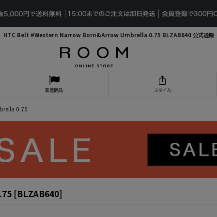
HTC Belt #Western Narrow Born&Arrow Umbrella 0.75 BLZAB640 公式通販
新着商品
スタイル
rella 0.75
.75
[
BLZAB640
]