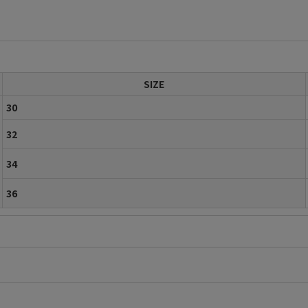
SIZE
30
32
34
36