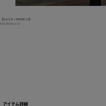
.
【A.D.S.R. / MONK 14】
¥20,900(tax in)
【STANDARD CALIFORNIA / SD Dress Work Shirt SS】
¥20,400(tax in)
着用サイズ / L
Standard California オリジナルのドレスワークシャツです。
ドレスシャツに用いられる120/2番手のコットン生地を使用しているので、
群。
ワークアイテムの名札をイメージしたスクリプトロゴを、同系色の刺繍で配
モダンに仕上げられた大人のワークシャツです。
【HTC / HTC Dickies Pants 874 #Double Chain】
¥62,700(tax in)
着用サイズ / 32
アイテム詳細
USAラインのDickies 874にHTCのスタッズワークを施したもの。