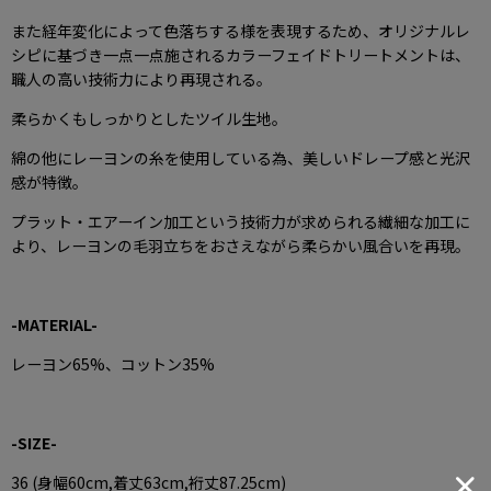
また経年変化によって色落ちする様を表現するため、オリジナルレ
シピに基づき一点一点施されるカラーフェイドトリートメントは、
職人の高い技術力により再現される。
柔らかくもしっかりとしたツイル生地。
綿の他にレーヨンの糸を使用している為、美しいドレープ感と光沢
感が特徴。
プラット・エアーイン加工という技術力が求められる繊細な加工に
より、レーヨンの毛羽立ちをおさえながら柔らかい風合いを再現。
-MATERIAL-
レーヨン65%、コットン35%
-SIZE-
36 (身幅60cm,着丈63cm,裄丈87.25cm)