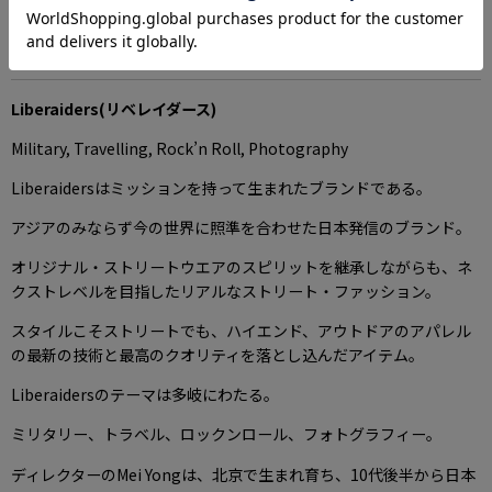
SHOPINFORMATION＞
Liberaiders(リベレイダース)
Military, Travelling, Rock’n Roll, Photography
Liberaidersはミッションを持って生まれたブランドである。
アジアのみならず今の世界に照準を合わせた日本発信のブランド。
オリジナル・ストリートウエアのスピリットを継承しながらも、ネ
クストレベルを目指したリアルなストリート・ファッション。
スタイルこそストリートでも、ハイエンド、アウトドアのアパレル
の最新の技術と最高のクオリティを落とし込んだアイテム。
Liberaidersのテーマは多岐にわたる。
ミリタリー、トラベル、ロックンロール、フォトグラフィー。
ディレクターのMei Yongは、北京で生まれ育ち、10代後半から日本