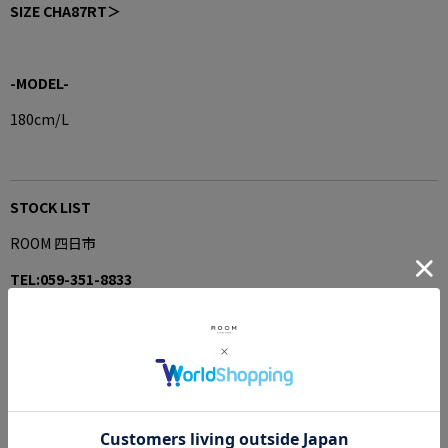
SIZE CHA87RT＞
-MODEL-
180cm/L
STOCK LIST
ROOM 四日市
TEL:059-351-8833
SHOPINFORMATION＞
ROOM 名古屋
TEL:052-936-4788