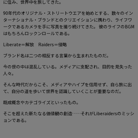
に住み、世界中を旅してきた。
90年代のオリジナル・ストリートウエアを始めとする、数々のイン
ターナショナル・ブランドとのクリエイションに携わり、ライフワ
ークであるカメラを手に写真を撮り続けてきた。 彼のライフのBGM
はもちろんロックンロールである。
Liberate＝解放 Raiders＝侵略
ブランド名は二つの相反する言葉から生まれたものだ。
今の世の中は混乱している。メディアに支配され、目的を見失った
人々。
そんな時代だからこそ、メディアやハイプを信用せず、自ら旅に出
て、自分の道を歩いて世界を認識していくことが重要なのだ。
既成概念やカテゴライズといったもの。
そこを超えた新たなる価値観の創造……それがLiberaidersのミッシ
ョンである。