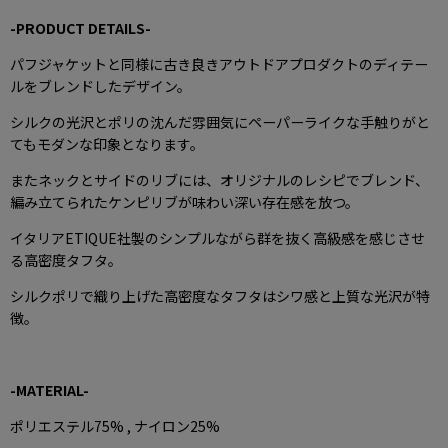
☑️International
Shipping🌏
-PRODUCT DETAILS-
【取扱店舗】
ROOM名古屋
〒461-0001
パフジャケットと同様に古き良きアウトドアプロダクトのディテー
愛知県名古屋市東区
泉2丁目20-8
ルをブレンドしたデザイン。
Tel:052-936-4788
Open: 12:00-19:00
火・水曜定休
シルクの光沢とポリの沈んだ雰囲気にペーパーライクな手触りがと
てもモダンな印象となります。
#oldjoe
#oldjoebrand
#roomonlinestore
またネックとサイドのリブには、オリジナルのレシピでブレンド、
編み立てられたケンピリブが味わい深い存在感を放つ。
イタリアETIQUE社製のシンプルながら群を抜く高級感を感じさせ
る高密度タフタ。
シルクポリで織り上げた高密度なタフタはシワ感と上質な光沢が特
徴。
-MATERIAL-
ポリエステル75% , ナイロン25%