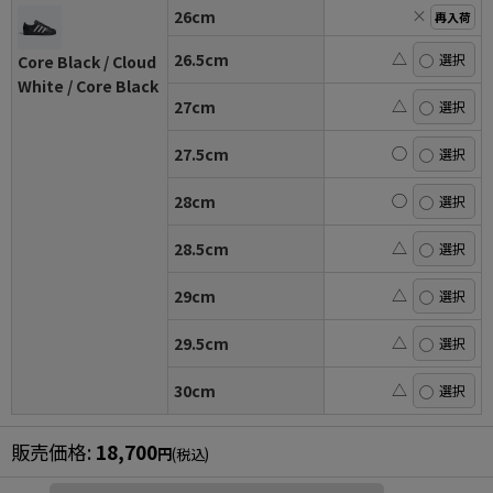
×
26cm
再入荷
△
26.5cm
Core Black / Cloud
White / Core Black
△
27cm
◯
27.5cm
◯
28cm
△
28.5cm
△
29cm
△
29.5cm
△
30cm
販売価格
:
18,700
円
(税込)