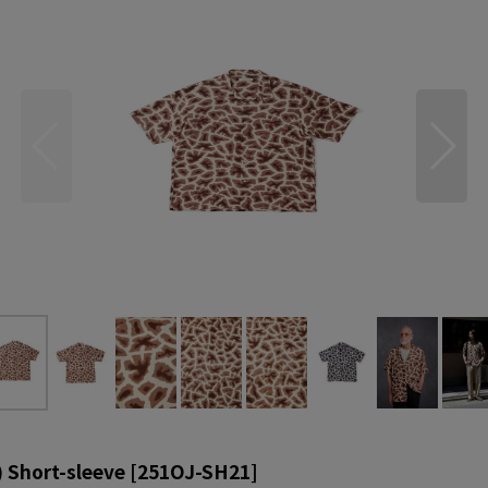
Short-sleeve
[
251OJ-SH21
]