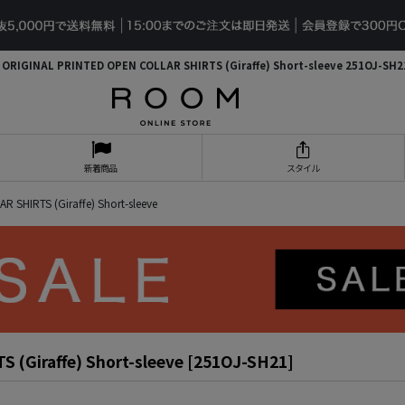
 ORIGINAL PRINTED OPEN COLLAR SHIRTS (Giraffe) Short-sleeve 251OJ-S
新着商品
スタイル
SHIRTS (Giraffe) Short-sleeve
Giraffe) Short-sleeve
[
251OJ-SH21
]