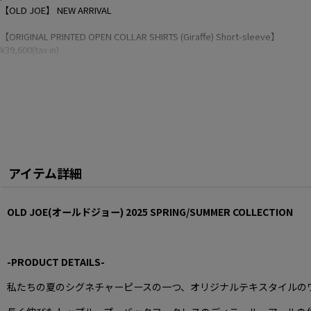
【OLD JOE】 NEW ARRIVAL
【ORIGINAL PRINTED OPEN COLLAR SHIRTS (Giraffe) Short-sleeve】
¥39,600(tax in)
着用サイズ/16 1/2
MODEL/180cm
☑️税抜5,000円以上送料無料
☑️PM3時までのご注文即日発送
☑️新規メンバー登録で500円分のポイント進呈
アイテム詳細
☑️International Shipping🌏
OLD JOE(オールドジョー) 2025
SPRING/SUMMER COLLECTION
【取扱店舗】
ROOM名古屋
〒461-0001
愛知県名古屋市東区泉2丁目20-8
-PRODUCT DETAILS-
Tel:052-936-4788
私たちの夏のシグネチャーピースの一つ、オリジナルテキスタイルの
Open: 12:00-19:00
火・水曜定休