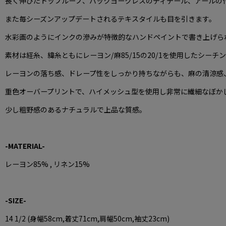
長く伸びたトップループ、バックヨークレスのディテール、アールの付
#oldjoe #oldjoebrand
また毎シーズンアップデートされるテキスタイルも目を引きます。
#roomonlinestore
水彩画のようにインクの滲みが特徴的なハンドペイントで書き上げら
素材は経糸、緯糸ともにレーヨン/麻85/15の20/1を使用したシーチ
レーヨンの落ち感、ドレープ性をしっかり持ちながらも、麻の清涼感
重色オーバープリントで、ハイメッシュ型を使用し非常に繊細なぼか
少し粗野感のあるナチュラルで上品な質感。
-MATERIAL-
レーヨン85% , リネン15%
-SIZE-
14 1/2 (身幅58cm,着丈71cm,肩幅50cm,袖丈23cm)