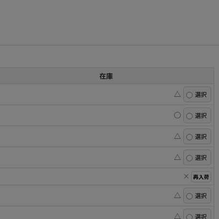
在庫
△
◯
△
△
×
再入荷
△
△