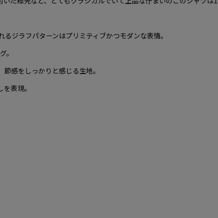
いた襟先など、とてもクラシカルでいて上品な佇まいのこのシャツは19
れるジラフパターンはプリミティブかつモダンな表情。
ング。
、節感をしっかりと感じる生地。
しを表現。