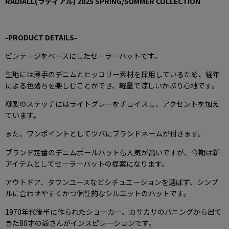
RADIALL(ラディアル)
2025 SPRING
/SUMMER
COLLECTION
-
PRODUCT DETAILS
-
ビンテージをベースにしたセーラーハットです。
生地には薄手のデニムとヒッコリー素材を採用しているため、経年
による色落ちを楽しむことができ、軽量で涼しいかぶり心地です。
縫製のステッチにはライトグレーをチョイスし、アクセントを加え
ています。
また、ワンポイントとしてツバにブランドネームが付きます。
ブランド定番のデニムボールハットも人気が高いですが、今期は新
アイテムとしてセーラーハットの提案になります。
アウトドア、タウンユースなどシチュエーションを選ばず、シンプ
ルに合わせやすくかつ個性的なシルエットのハットです。
1970年代後半に作られたショーカー、カサカサのバニングから出て
きた80才の爺さんがインスピレーションです。