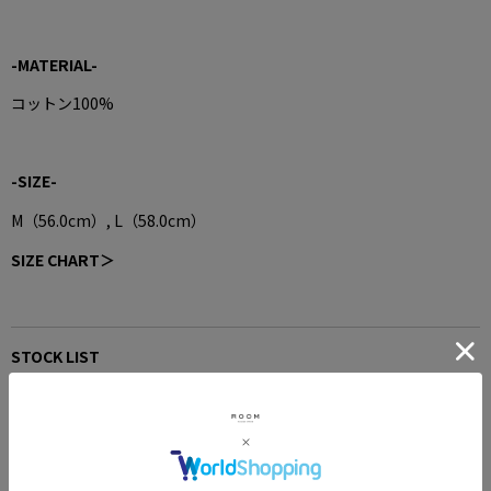
-MATERIAL-
コットン100%
-SIZE-
M（56.0cm）, L（58.0cm）
SIZE CHART＞
STOCK LIST
ROOM 四日市
TEL:059-351-8833
SHOP INFORMATION＞