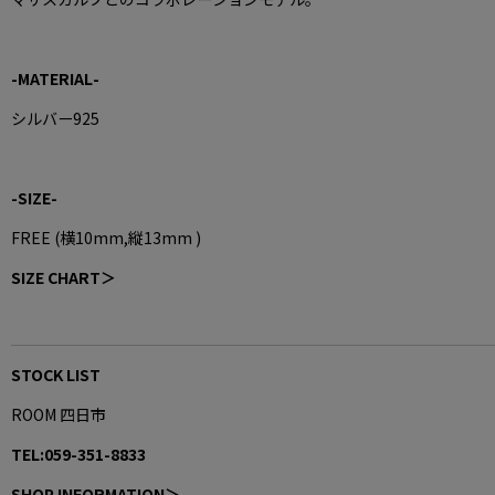
-MATERIAL
-
シルバー925
-SIZE-
FREE (横10mm,縦13mm )
SIZE CHART＞
STOCK LIST
ROOM 四日市
TEL:059-351-8833
SHOP INFORMATION＞