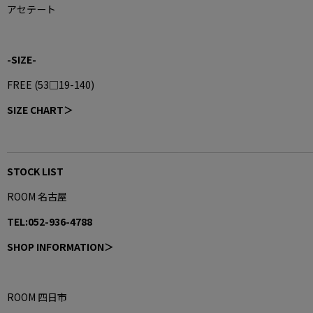
アセテート
-SIZE-
FREE (
53□19-140
)
SIZE CHART＞
STOCK LIST
ROOM 名古屋
TEL:052-936-4788
SHOP INFORMATION＞
ROOM 四日市