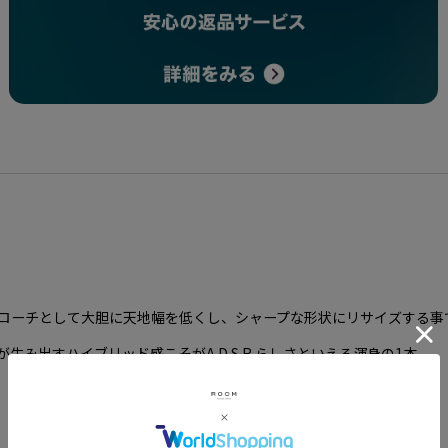
プローチとして大胆に天地幅を低くし、
シャープな形状にリサイズする事
が生み出すハイブリッド感こそが
A.D.S.R.らしさといえる渾身の1本。