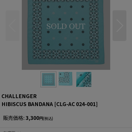
CHALLENGER
HIBISCUS BANDANA
[
CLG-AC 024-001
]
販売価格
:
3,300
円
(税込)