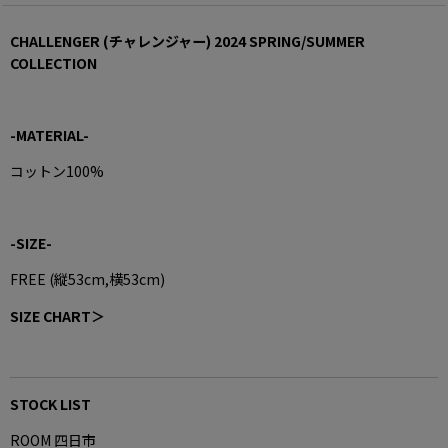
CHALLENGER (チャレンジャー) 2024 SPRING/SUMMER
COLLECTION
-MATERIAL-
コットン100%
-SIZE-
FREE (縦53cm,横53cm)
SIZE CHART＞
STOCK LIST
ROOM 四日市