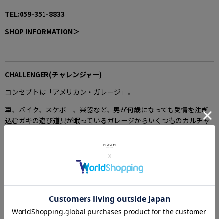
TEL:059-351-8833
SHOP INFORMATION＞
CHALLENGER(チャレンジャー)
コンセプトは「アメリカン・ガレージ」。
車、バイク、スケボー、楽器など、男が何歳になっても愛情を注ぎ
込むガキの遊び道具が眠っているガレージからいくつものカルチャ
ーが生まれ、ヒーローが生まれてきた。
デザイナーがそのように捉えた「アメリカンガレージ」というもの
を背景とし、プロダクトに反映させている。
CHALLENGER(チャレンジャー)公式通販サイト
ROOM ONLINE STOREはCHALLENGER(チャレンジャー)の新作アイ