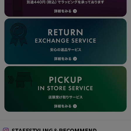
STAFFSTYLING＆RECOMMEND