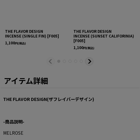
☑️新規メンバー登録
で1,000円分のポイ
ント進呈
☑️International
Shipping🌏
【取扱店舗】
THE FLAVOR DESIGN
ROOM名古屋
THE FLAVOR DESIGN
@room_clothing_n
INCENSE (SINGLE FIN)
[
F005
]
INCENSE (SUNSET CALIFORINIA)
agoya
[
F005
]
1,100
円
(税込)
#theflavordesign
1,100
円
(税込)
#room
#roomonlinestore
アイテム詳細
THE FLAVOR DESIGN(ザフレイバーデザイン)
-商品説明-
MELROSE