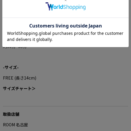
-容器仕様-
ガラス瓶 , コルク
-燃焼時間-
約50分~55分
-サイズ-
FREE (
長さ14cm
)
サイズチャート＞
取扱店舗
ROOM 名古屋