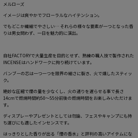
メルローズ
イメージは爽やかでフローラルなハイテンション。
でもどこか繊細でやさしい… それらの様々な要素が一つとなった香
りは男女問わず、一日を魅力的に演出。
自社FACTORYで大量生産を目的とせず、熟練の職人技で製作された
INCENSEはハンドワークに拘り続けています。
バンブーの芯は一つ一つを限界の細さに裂き、火で燻したスティッ
ク。
絶妙な圧縮で煙の量を少なくし、火の通りを遅らせる事で長さ
14cmで燃焼時間約50〜55分前後の燃焼時間をお楽しみいただけま
す。
ディスプレーやプレゼントとしては勿論、フェスやキャンプにも持
ち運びにも適したインセンスです。
はっきりとした香りが出る「煙の香水」と評判の高いアイテムにな