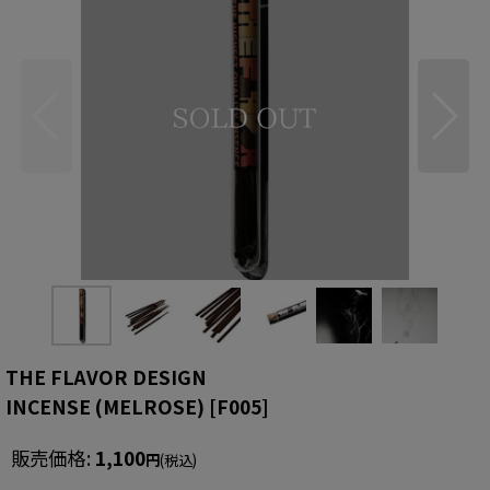
THE FLAVOR DESIGN
INCENSE (MELROSE)
[
F005
]
販売価格
:
1,100
円
(税込)