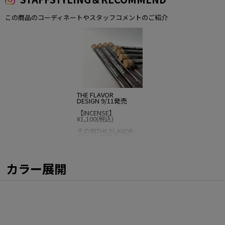
この商品のコーディネートやスタッフコメントのご紹介
THE FLAVOR
DESIGN 9/11発売
【INCENSE】
¥1,100(税込)
その他THE FLAVOR
DESIGNの商品が多
数入荷。
【ROOM ONLINE
STORE】
カラー展開
https://www.room-
onlinestore.jp/prod
uct-list/86
☑️税抜5,000円以上
送料無料
☑️PM5時までのご注
文即日発送