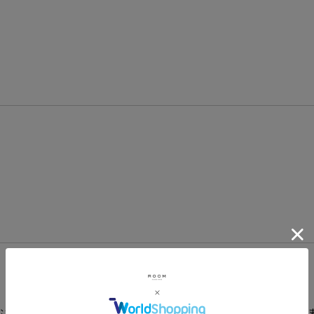
むガキの遊び道具が眠っているガレージからいくつものカルチャーが生