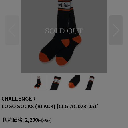
CHALLENGER
LOGO SOCKS (BLACK)
[
CLG-AC 023-051
]
販売価格
:
2,200
円
(税込)