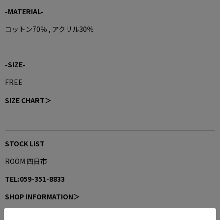
-MATERIAL-
コットン70％ , アクリル30％
-SIZE-
FREE
SIZE CHART＞
STOCK LIST
ROOM 四日市
TEL:059-351-8833
SHOP INFORMATION＞