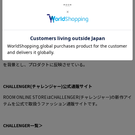
CHALLENGER(チャレンジャー)
コンセプトは「アメリカン・ガレージ」。
車、バイク、スケボー、楽器など、男が何歳になっても愛情を注ぎ
込むガキの遊び道具が眠っているガレージからいくつものカルチャ
ーが生まれ、ヒーローが生まれてきた。
デザイナーがそのように捉えた「アメリカンガレージ」というもの
を背景とし、プロダクトに反映させている。
CHALLENGER(チャレンジャー)公式通販サイト
ROOM ONLINE STOREはCHALLENGER(チャレンジャー)の新作アイ
テムを公式で取扱うファッション通販サイトです。
CHALLENGER一覧＞