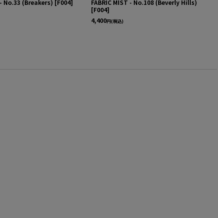
- No.33 (Breakers)
[
F004
]
FABRIC MIST - No.108 (Beverly Hills)
[
F004
]
4,400
円
(税込)