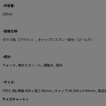
-内容量-
100ml
-容器仕様-
ガラス瓶（ブラウン） , キャップとスプレー部分（ゴールド）
-成分-
ウォッカ , 無水エタノール , 精製水 , 香料
-サイズ-
FREE (
瓶/横幅 48Φ x 高さ 86mm , キャップ/W 29Φ x H 44mm , 
サイズチャート＞