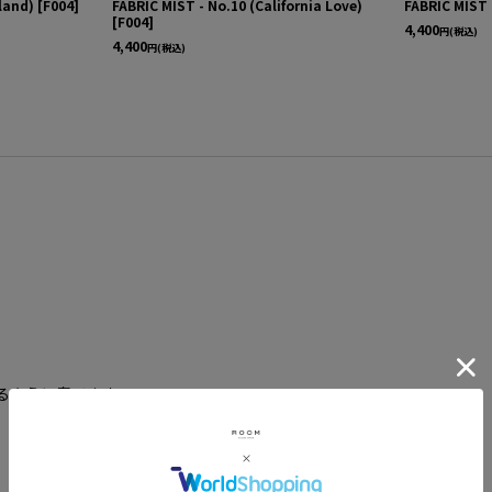
land)
[
F004
]
FABRIC MIST - No.10 (California Love)
FABRIC MIST 
[
F004
]
4,400
円
(税込)
4,400
円
(税込)
けるように奏でます。