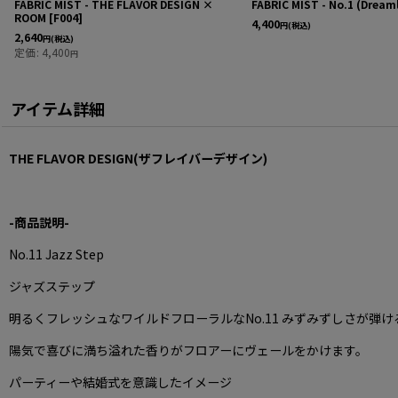
FABRIC MIST - THE FLAVOR DESIGN ×
FABRIC MIST - No.1 (Dream
ROOM
[
F004
]
4,400
円
(税込)
2,640
円
(税込)
定価
:
4,400
円
アイテム詳細
THE FLAVOR DESIGN(ザフレイバーデザイン)
-商品説明-
No.11 Jazz Step
ジャズステップ
明るくフレッシュなワイルドフローラルなNo.11 みずみずしさが弾
陽気で喜びに満ち溢れた香りがフロアーにヴェールをかけます。
パーティーや結婚式を意識したイメージ