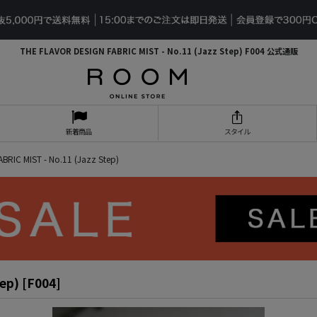
THE FLAVOR DESIGN FABRIC MIST - No.11 (Jazz Step) F004 公式通販
新着商品
スタイル
BRIC MIST - No.11 (Jazz Step)
ep)
[
F004
]