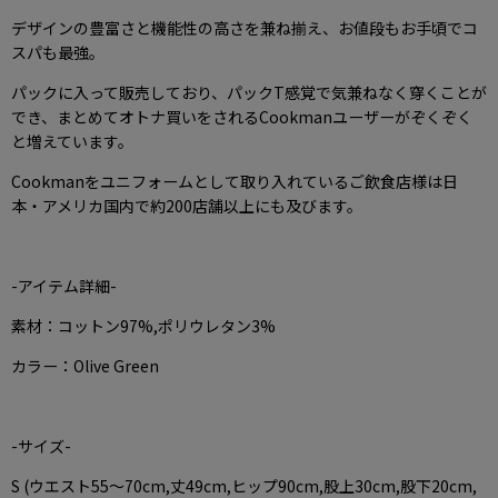
デザインの豊富さと機能性の高さを兼ね揃え、お値段もお手頃でコ
スパも最強。
パックに入って販売しており、パックT感覚で気兼ねなく穿くことが
でき、まとめてオトナ買いをされるCookmanユーザーがぞくぞく
と増えています。
Cookmanをユニフォームとして取り入れているご飲食店様は日
本・アメリカ国内で約200店舗以上にも及びます。
-アイテム詳細-
素材：コットン97%,ポリウレタン3%
カラー：Olive Green
-サイズ-
S (ウエスト55〜70cm,丈49cm,ヒップ90cm,股上30cm,股下20cm,