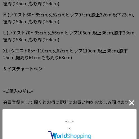
裾周り45cm,もも周り54cm)
M (ウエスト60〜85cm,丈52cm,ヒップ97cm,股上32cm,股下22cm,
裾周り50cm,もも周り59cm)
L (ウエスト70〜95cm,丈56cm,ヒップ106cm,股上36cm,股下23cm,
裾周り58cm,もも周り64cm)
XL (ウエスト85〜110cm,丈62cm,ヒップ110cm,股上38cm,股下
25cm,裾周り61cm,もも周り68cm)
サイズチャートへ ＞
-ご購入の前に-
会員登録をして頂くとお得に便利にお買い物をお楽しみ頂けます。
会員特典一覧へ ＞
送料やお支払い方法などご利用案内は下記に記載しています。
ご利用案内へ ＞