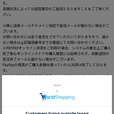
す。
混雑状況によっては翌営業日のご返信となりますことをご了承くだ
さい。
※稀に迷惑メールやドメイン指定で返信メールが届かない場合がご
ざいます。
お問い合わせには全て返信をさせていただいておりますので、届か
ない場合は上記電話番号までお電話にてお問い合わせください。
※PAYPAYオンライン決済をご利用の場合、システムの都合上ご購入
完了後もオンラインストアの購入履歴には反映されず、自動送信の
受注完了メールも届かない場合がございます。
PayPayの残高がご購入金額分減っていたら決済は完了しておりま
す。
ご注文が確認出来次第受注完了メールを送信させていただきますの
で、今しばらくお待ちください。
お名前
[
必須
]